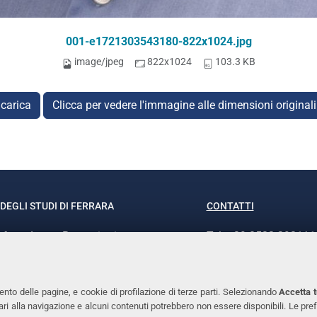
001-e1721303543180-822x1024.jpg
image/jpeg
822x1024
103.3 KB
carica
Clicca per vedere l'immagine alle dimensioni original
DEGLI STUDI DI FERRARA
CONTATTI
rof.ssa Laura Ramaciotti
Tel. +39 0532 293111
o Ariosto, 35 - 44121 Ferrara
Fax. +39 0532 29303
370382 - P.IVA 00434690384
PEC
ento delle pagine, e cookie di profilazione di terze parti. Selezionando
Accetta t
ssari alla navigazione e alcuni contenuti potrebbero non essere disponibili. Le