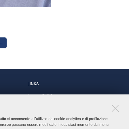
i…
LINKS
Accessibilità
1
Dichiarazione di accessibilità
Protezione dati personali
utto
si acconsente all’utilizzo dei cookie analytics e di profilazione.
Cookies
 preferenze possono essere modificate in qualsiasi momento dal menu