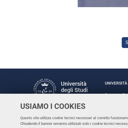
S
Università
UNIVERSITÀ 
degli Studi
Rettrice: P
di Ferrara
via Ludovic
USIAMO I COOKIES
C.F. 80007
Seguici su
Questo sito utilizza cookie tecnici necessari al corretto funzionam
Facebook
Linkedin
Instagram
Youtube
Chiudendo il banner verranno utilizzati solo i cookie tecnici nece