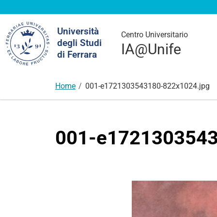
Cerca
Università
nel
Centro Universitario
degli Studi
sito
IA@Unife
di Ferrara
Home
001-e1721303543180-822x1024.jpg
001-e1721303543